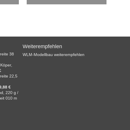
Weiterempfehlen
reite 38
WLM-Modellbau weiterempfehlen
 Köper,
€
reite 22,5
9,88 €
d, 220 g /
eit 010 m