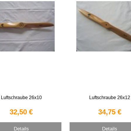
Luftschraube 26x10
Luftschraube 26x12
32,50 €
34,75 €
Details
Details