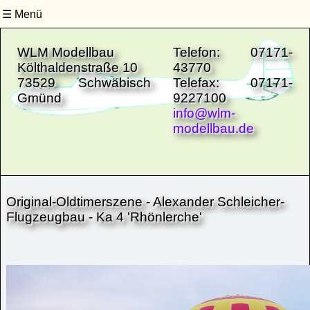
Menü
Site-Navigation
Untermenüs schließen
WLM Modellbau
Telefon: 07171-
Költhaldenstraße 10
43770
73529 Schwäbisch
Telefax: 07171-
Gmünd
9227100
info@wlm-
modellbau.de
Original-Oldtimerszene - Alexander Schleicher-
Flugzeugbau - Ka 4 'Rhönlerche'