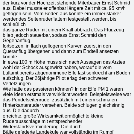
der kurz vor der Hochzeit stehende Miterbauer Ernst Schmid
aus. Dabei musste er offenbar längere Zeit mit ca. 95 km/h
geflogen sein. Vom Boden aus konnte ein immer stärker
werdendes Seitenruderflattern festgestellt werden, bis
schließlich
das ganze Ruder mit einem Knall abbrach. Das Flugzeug
blieb jedoch steuerbar, sodass Ernst Schmid den
Gegenanflug
fortsetzen, in flach geflogenen Kurven zuerst in den
Queranflug übergehen und dann zum Endteil ansetzen
konnte.
In etwa 100 m Höhe muss sich nach Aussagen des Arztes
wohl der Schock ausgewirkt haben, worauf die vom
Luftamt bereits abgenommene Elfe fast senkrecht am Boden
aufschlug. Der 26jährige Pilot erlag den schweren
Verletzungen.
Wie hatte das passieren können? In der Elfe PM 1 waren
viele Ideen erstmals ver­wirklicht worden. Beispielsweise war
das Pendelseitenruder zusätzlich mit einem schmalen
Hinterkantenruder versehen. Beide schlugen gleichsinnig
aus. Die dadurch
erreichte, große Wirksamkeit ermöglichte kleine
Ruderausschläge mit entsprechender
Widerstandsverminderung. Die durch
Bälle gefederte Landekufe war vollständig im Rumpf