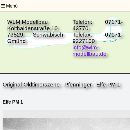
Menü
Site-Navigation
Untermenüs schließen
WLM Modellbau
Telefon: 07171-
Költhaldenstraße 10
43770
73529 Schwäbisch
Telefax: 07171-
Gmünd
9227100
info@wlm-
modellbau.de
Original-Oldtimerszene - Pfenninger - Elfe PM 1
Elfe PM 1