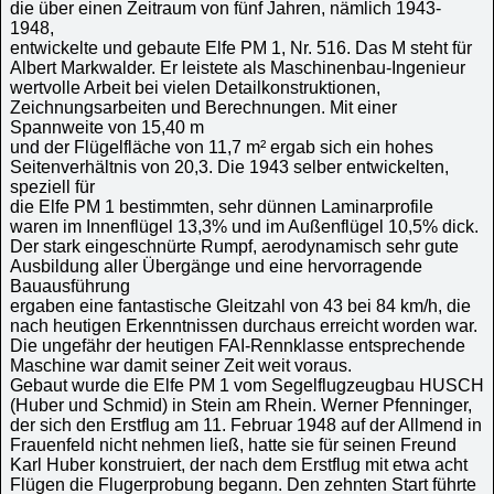
die über einen Zeitraum von fünf Jahren, nämlich 1943-
1948,
entwickelte und gebaute Elfe PM 1, Nr. 516. Das M steht für
Albert Markwalder. Er leistete als Maschinenbau-Ingenieur
wertvolle Arbeit bei vielen Detailkonstruktionen,
Zeichnungsarbeiten und Berechnungen. Mit einer
Spannweite von 15,40 m
und der Flügelfläche von 11,7 m² ergab sich ein hohes
Seitenverhältnis von 20,3. Die 1943 selber entwickelten,
speziell für
die Elfe PM 1 bestimmten, sehr dünnen Laminarprofile
waren im Innenflügel 13,3% und im Außenflügel 10,5% dick.
Der stark eingeschnürte Rumpf, aerodynamisch sehr gute
Ausbildung aller Übergänge und eine hervorragende
Bauausführung
ergaben eine fantastische Gleitzahl von 43 bei 84 km/h, die
nach heutigen Erkenntnissen durchaus erreicht worden war.
Die ungefähr der heutigen FAI-Rennklasse entsprechende
Maschine war damit seiner Zeit weit voraus.
Gebaut wurde die Elfe PM 1 vom Segelflugzeugbau HUSCH
(Huber und Schmid) in Stein am Rhein. Werner Pfenninger,
der sich den Erstflug am 11. Februar 1948 auf der Allmend in
Frauenfeld nicht nehmen ließ, hatte sie für seinen Freund
Karl Huber konstruiert, der nach dem Erstflug mit etwa acht
Flügen die Flugerprobung begann. Den zehnten Start führte