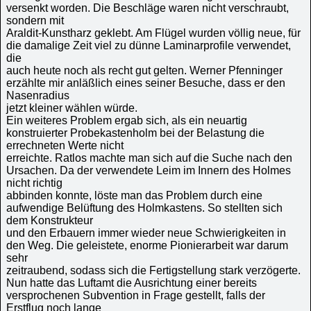
versenkt worden. Die Beschläge waren nicht verschraubt,
sondern mit
Araldit-Kunstharz geklebt. Am Flügel wurden völlig neue, für
die damalige Zeit viel zu dünne Laminarprofile verwendet,
die
auch heute noch als recht gut gelten. Werner Pfenninger
erzählte mir anläßlich eines seiner Besuche, dass er den
Nasenradius
jetzt kleiner wählen würde.
Ein weiteres Problem ergab sich, als ein neuartig
konstruierter Probekastenholm bei der Belastung die
errechneten Werte nicht
erreichte. Ratlos machte man sich auf die Suche nach den
Ursachen. Da der verwendete Leim im Innern des Holmes
nicht richtig
abbinden konnte, löste man das Problem durch eine
aufwendige Belüftung des Holmkastens. So stellten sich
dem Konstrukteur
und den Erbauern immer wieder neue Schwierigkeiten in
den Weg. Die geleistete, enorme Pionierarbeit war darum
sehr
zeitraubend, sodass sich die Fertigstellung stark verzögerte.
Nun hatte das Luftamt die Ausrichtung einer bereits
versprochenen Subvention in Frage gestellt, falls der
Erstflug noch lange