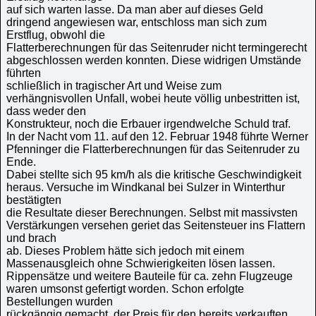
auf sich warten lasse. Da man aber auf dieses Geld
dringend angewiesen war, entschloss man sich zum
Erstflug, obwohl die
Flatterberechnungen für das Seitenruder nicht termingerecht
abgeschlossen werden konnten. Diese widrigen Umstände
führten
schließlich in tragischer Art und Weise zum
verhängnisvollen Unfall, wobei heute völlig unbestritten ist,
dass weder den
Konstrukteur, noch die Erbauer irgendwelche Schuld traf.
In der Nacht vom 11. auf den 12. Februar 1948 führte Werner
Pfenninger die Flatterberechnungen für das Seitenruder zu
Ende.
Dabei stellte sich 95 km/h als die kritische Geschwindigkeit
heraus. Versuche im Windkanal bei Sulzer in Winterthur
bestätigten
die Resultate dieser Berechnungen. Selbst mit massivsten
Verstärkungen versehen geriet das Seitensteuer ins Flattern
und brach
ab. Dieses Problem hätte sich jedoch mit einem
Massenausgleich ohne Schwierigkeiten lösen lassen.
Rippensätze und weitere Bauteile für ca. zehn Flugzeuge
waren umsonst gefertigt worden. Schon erfolgte
Bestellungen wurden
rückgängig gemacht, der Preis für den bereits verkauften