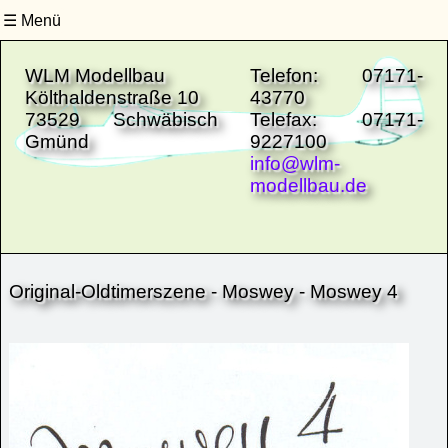
Menü
Site-Navigation
Untermenüs schließen
WLM Modellbau
Telefon: 07171-
Költhaldenstraße 10
43770
73529 Schwäbisch
Telefax: 07171-
Gmünd
9227100
info@wlm-
modellbau.de
Original-Oldtimerszene - Moswey - Moswey 4