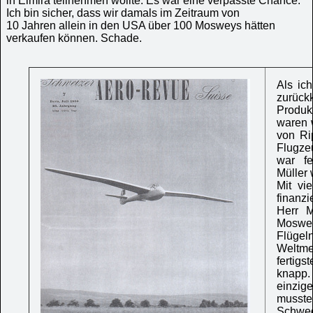
in Elmira teilnehmen wollte. Es war eine verpasste Chance.
Ich bin sicher, dass wir damals im Zeitraum von
10 Jahren allein in den USA über 100 Mosweys hätten
verkaufen können. Schade.
Als ic
zurüc
Produk
waren 
von Ri
Flugze
war fe
Müller
Mit vi
finanz
Herr M
Moswey
Flügel
Weltme
fertig
knapp. 
einzi
musst
Schwed