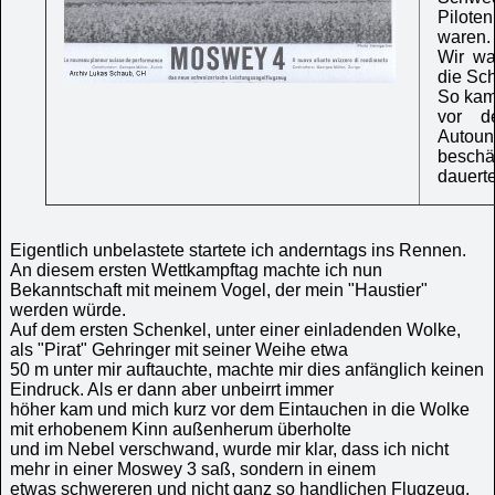
Pilote
waren.
Wir wa
die Sc
So kam
vor d
Autou
besch
dauerte
Eigentlich unbelastete startete ich anderntags ins Rennen.
An diesem ersten Wettkampftag machte ich nun
Bekanntschaft mit meinem Vogel, der mein "Haustier"
werden würde.
Auf dem ersten Schenkel, unter einer einladenden Wolke,
als "Pirat" Gehringer mit seiner Weihe etwa
50 m unter mir auftauchte, machte mir dies anfänglich keinen
Eindruck. Als er dann aber unbeirrt immer
höher kam und mich kurz vor dem Eintauchen in die Wolke
mit erhobenem Kinn außenherum überholte
und im Nebel verschwand, wurde mir klar, dass ich nicht
mehr in einer Moswey 3 saß, sondern in einem
etwas schwereren und nicht ganz so handlichen Flugzeug.