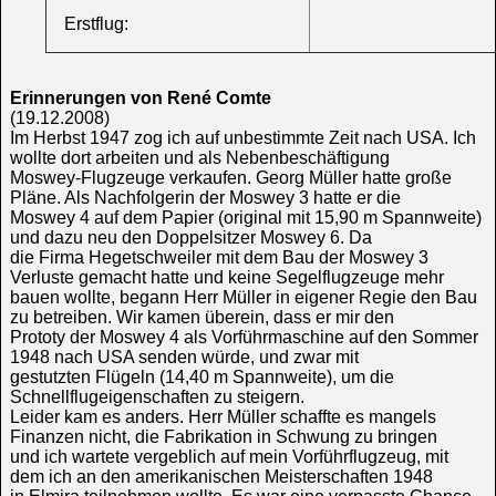
Erstflug:
Erinnerungen von René Comte
(19.12.2008)
Im Herbst 1947 zog ich auf unbestimmte Zeit nach USA. Ich
wollte dort arbeiten und als Nebenbeschäftigung
Moswey-Flugzeuge verkaufen. Georg Müller hatte große
Pläne. Als Nachfolgerin der Moswey 3 hatte er die
Moswey 4 auf dem Papier (original mit 15,90 m Spannweite)
und dazu neu den Doppelsitzer Moswey 6. Da
die Firma Hegetschweiler mit dem Bau der Moswey 3
Verluste gemacht hatte und keine Segelflugzeuge mehr
bauen wollte, begann Herr Müller in eigener Regie den Bau
zu betreiben. Wir kamen überein, dass er mir den
Prototy der Moswey 4 als Vorführmaschine auf den Sommer
1948 nach USA senden würde, und zwar mit
gestutzten Flügeln (14,40 m Spannweite), um die
Schnellflugeigenschaften zu steigern.
Leider kam es anders. Herr Müller schaffte es mangels
Finanzen nicht, die Fabrikation in Schwung zu bringen
und ich wartete vergeblich auf mein Vorführflugzeug, mit
dem ich an den amerikanischen Meisterschaften 1948